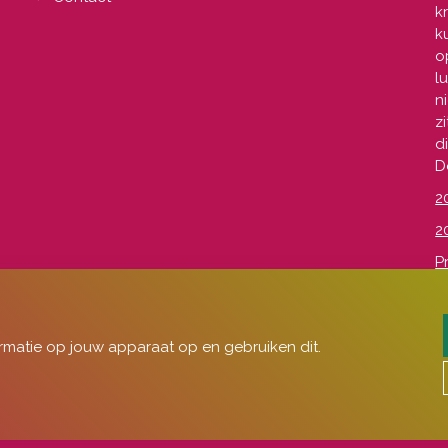
k
k
o
l
n
z
d
D
2
2
P
p
rmatie op jouw apparaat op en gebruiken dit.
Leven"
|
Privacy voorkeuren wijzigen