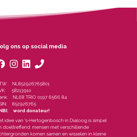
olg ons op social media
TW : NL852926765801
VK: 58213910
ank: NL68 TRIO 0197 6566 84
SIN: 852926765
NBI: word donateur!
et idee van 's-Hertogenbosch in Dialoog is simpel
n doeltreffend: mensen met verschillende
chtergronden komen samen en wisselen in kleine