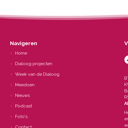
Navigeren
V
Home
Dialoog projecten
Week van de Dialoog
B
K
Meedoen
B
Nieuws
R
A
Podcast
H
Foto's
e
a
Contact