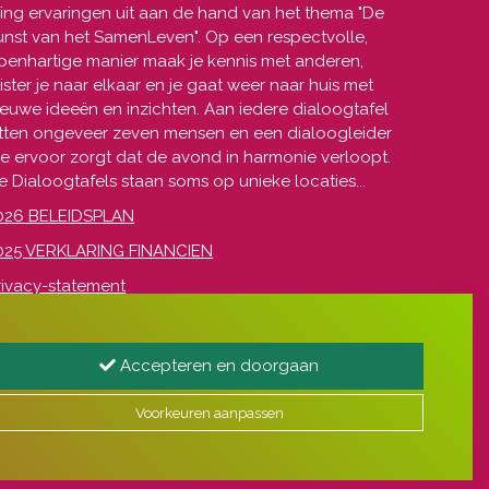
ring ervaringen uit aan de hand van het thema "De
unst van het SamenLeven". Op een respectvolle,
penhartige manier maak je kennis met anderen,
uister je naar elkaar en je gaat weer naar huis met
ieuwe ideeën en inzichten. Aan iedere dialoogtafel
itten ongeveer zeven mensen en een dialoogleider
ie ervoor zorgt dat de avond in harmonie verloopt.
e Dialoogtafels staan soms op unieke locaties...
026 BELEIDSPLAN
025 VERKLARING FINANCIEN
rivacy-statement
owered by
iZiWEB
!
Accepteren en doorgaan
Voorkeuren aanpassen
Website door
Jamilo CMS
x
iZiWEB