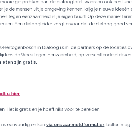
mooie gesprekken aan de dialoogtafel, waaraan ook een lunch 
er je de mensen uit je omgeving kennen, krijg je nieuwe ideeën
nen tegen eenzaamheid in je eigen buurt! Op deze manier lere
mzien. Een dialoogleider zorgt ervoor dat de dialoog goed ver
s-Hertogenbosch in Dialoog i.s.m. de partners op de locaties o
 tijdens de Week tegen Eenzaamheid, op verschillende plekke
eten zijn gratis.
ndt u hier
.
 Het is gratis en je hoeft niks voor te bereiden.
n is eenvoudig en kan
via ons aanmeldformulier
, bellen mag