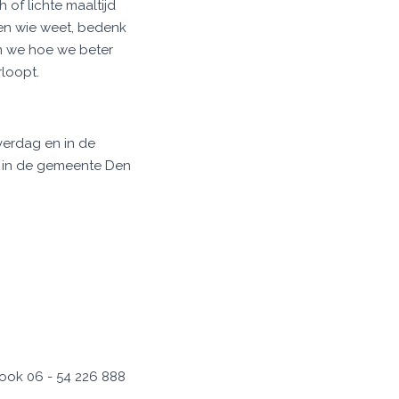
of lichte maaltijd
 en wie weet, bedenk
n we hoe we beter
loopt.
verdag en in de
n in de gemeente Den
 ook 06 - 54 226 888