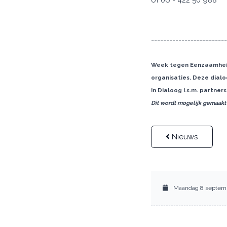
of 06 - 422 50 988
------------------------
Week tegen Eenzaamheid 
organisaties. Deze dialo
in Dialoog i.s.m. partner
Dit wordt mogelijk gemaak
Nieuws
Maandag 8 septem